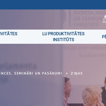
IVITĀTES
LU PRODUKTIVITĀTES
P
INSTITŪTS
ENCES, SEMINĀRI UN PASĀKUMI
ZIŅAS