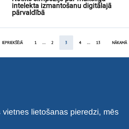
intelekta izmantošanu digitālajā
pārvaldībā
IEPRIEKŠĒJĀ
1
...
2
3
4
...
13
NĀKAMĀ
s vietnes lietošanas pieredzi, mēs