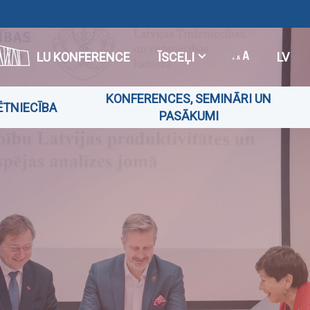
LU KONFERENCE
ĪSCEĻI
LV
KONFERENCES, SEMINĀRI UN
ĒTNIECĪBA
PASĀKUMI