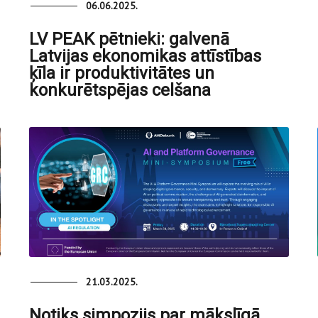
06.06.2025.
LV PEAK pētnieki: galvenā
Latvijas ekonomikas attīstības
ķīla ir produktivitātes un
konkurētspējas celšana
21.03.2025.
Notiks simpozijs par mākslīgā